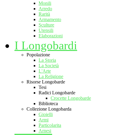
Monili
Arredo
Rarità
Armamento
Sculture
Utensili
Elaborazioni
I Longobardi
Popolazione
La Storia
La Società
L'Arte
La Religione
Risorse Longobarde
Tesi
Radici Longobarde
Crocette Longobarde
Biblioteca
Collezione Longobarda
Gioielli
Armi
Particolarita
Arnesi