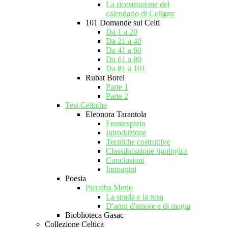
La ricostruzione del
calendario di Coligny
101 Domande sui Celti
Da 1 a 20
Da 21 a 40
Da 41 a 60
Da 61 a 80
Da 81 a 101
Rubat Borel
Parte 1
Parte 2
Tesi Celtiche
Eleonora Tarantola
Frontespizio
Introduzione
Tecniche costruttive
Classificazione tipologica
Conclusioni
Immagini
Poesia
Pieralba Merlo
La spada e la rosa
D'armi d'amore e di magia
Bioblioteca Gasac
Collezione Celtica