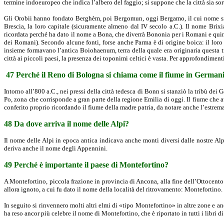
termine indoeuropeo che indica l’albero del faggio; si suppone che la città sia sor
Gli Orobii hanno fondato Berghèm, poi Bergomun, oggi Bergamo, il cui nome sig
Brescia, la loro capitale (sicuramente almeno dal IV secolo a.C.). Il nome Brixi
ricordata perché ha dato il nome a Bona, che diverrà Bononia per i Romani e quin
dei Romani). Secondo alcune fonti, forse anche Parma è di origine boica: il loro
insieme formavano l’antica Boiohaenum, terra della quale era originaria questa tr
città ai piccoli paesi, la presenza dei toponimi celtici è vasta. Per approfondimenti
47 Perché il Reno di Bologna si chiama come il fiume in German
Intorno all’800 a.C., nei pressi della città tedesca di Bonn si stanziò la tribù de
Po, zona che corrisponde a gran parte della regione Emilia di oggi. Il fiume che 
conferito proprio ricordando il fiume della madre patria, da notare anche l’estrem
48 Da dove arriva il nome delle Alpi?
Il nome delle Alpi in epoca antica indicava anche monti diversi dalle nostre Al
deriva anche il nome degli Appennini.
49 Perché è importante il paese di Montefortino?
A Montefortino, piccola frazione in provincia di Ancona, alla fine dell’Ottocento
allora ignoto, a cui fu dato il nome della località del ritrovamento: Montefortino.
In seguito si rinvennero molti altri elmi di «tipo Montefortino» in altre zone e a
ha reso ancor più celebre il nome di Montefortino, che è riportato in tutti i libri 