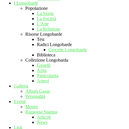
I Longobardi
Popolazione
La Storia
La Società
L'Arte
La Religione
Risorse Longobarde
Tesi
Radici Longobarde
Crocette Longobarde
Biblioteca
Collezione Longobarda
Gioielli
Armi
Particolarita
Arnesi
Galleria
Album Gasac
Personalità
Eventi
Mostre
Rassegna Stampa
Articoli
News
Link