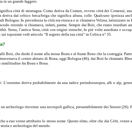
ta in un grande faggeto.
nifica città di montagna. Como deriva da Comun, ovvero città dei Comensi, una t
a deriva dal celtico brica/briga che significa altura, colle. Qualcuno ipotizza a
di Bologna. In precedenza la città era etrusca e si chiamava Velzna, latinizzato in
 scudo rotondo si chiamava, infatti, parma. Sempre dai Boii, che erano insediati a
ibù. Siena, l’antica Sena, città con origini etrusche, fu più volte assediata e occu
 sui toponimi vedi articolo “Il segreto della tua città” in Celtica n° 35.
ia?
i Galli Boii, che diede il nome alla stessa Bonn e al fiume Reno che la costeggia. Par
attraversava il centro abitato di Bona, oggi Bologna (46), dai Boii fu chiamato Rhe
a similitudine fra Bonn e Bona.
pi. L’oronimo deriva probabilmente da una radice preindoeuropea, alb o alp, generi
 un archeologo rinvenne una necropoli gallica, presumibilmente dei Senoni (26). Fra 
nche a essi venne attribuito lo stesso nome. Questo elmo, oltre che dai Celti, venne
di storia e archeologia del mondo.