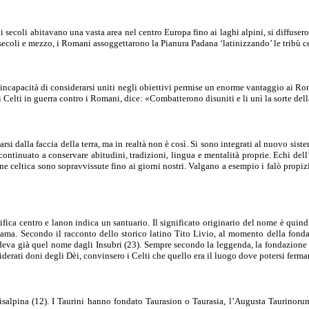
ni secoli abitavano una vasta area nel centro Europa fino ai laghi alpini, si diffusero 
secoli e mezzo, i Romani assoggettarono la Pianura Padana ‘latinizzando’ le tribù cel
o. L’incapacità di considerarsi uniti negli obiettivi permise un enorme vantaggio ai
lti in guerra contro i Romani, dice: «Combatterono disuniti e li unì la sorte della s
si dalla faccia della terra, ma in realtà non è così. Si sono integrati al nuovo sist
ntinuato a conservare abitudini, tradizioni, lingua e mentalità proprie. Echi dell’an
e celtica sono sopravvissute fino ai giorni nostri. Valgano a esempio i falò propizia
a centro e lanon indica un santuario. Il significato originario del nome è quindi c
ma. Secondo il racconto dello storico latino Tito Livio, al momento della fondaz
endeva già quel nome dagli Insubri (23). Sempre secondo la leggenda, la fondazione d
siderati doni degli Dèi, convinsero i Celti che quello era il luogo dove potersi fer
salpina (12). I Taurini hanno fondato Taurasion o Taurasia, l’Augusta Taurinoru