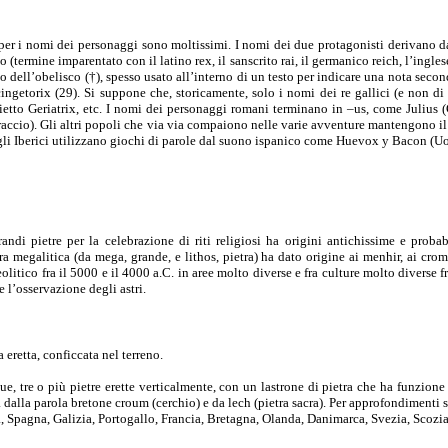
er i nomi dei personaggi sono moltissimi. I nomi dei due protagonisti derivano da as
capo (termine imparentato con il latino rex, il sanscrito rai, il germanico reich, l’ingl
dell’obelisco (†), spesso usato all’interno di un testo per indicare una nota secondar
etorix (29). Si suppone che, storicamente, solo i nomi dei re gallici (e non di t
hietto Geriatrix, etc. I nomi dei personaggi romani terminano in –us, come Julius
accio). Gli altri popoli che via via compaiono nelle varie avventure mantengono il 
 e gli Iberici utilizzano giochi di parole dal suono ispanico come Huevox y Bacon (U
grandi pietre per la celebrazione di riti religiosi ha origini antichissime e prob
ra megalitica (da mega, grande, e lithos, pietra) ha dato origine ai menhir, ai cro
tico fra il 5000 e il 4000 a.C. in aree molto diverse e fra culture molto diverse fra
 e l’osservazione degli astri.
 eretta, conficcata nel terreno.
 tre o più pietre erette verticalmente, con un lastrone di pietra che ha funzione d
a dalla parola bretone croum (cerchio) e da lech (pietra sacra). Per approfondimenti
a, Spagna, Galizia, Portogallo, Francia, Bretagna, Olanda, Danimarca, Svezia, Scozia,