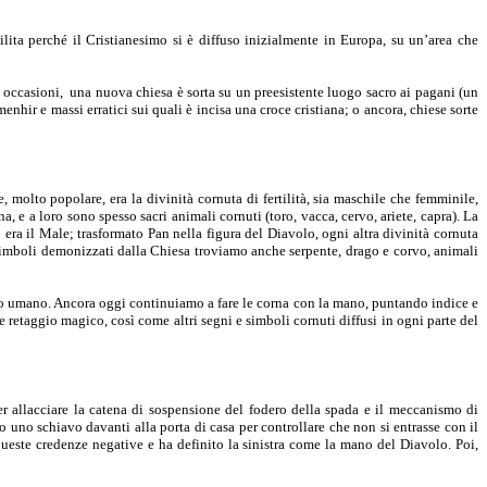
bilita perché il Cristianesimo si è diffuso inizialmente in Europa, su un’area che
te occasioni, una nuova chiesa è sorta su un preesistente luogo sacro ai pagani (un
menhir e massi erratici sui quali è incisa una croce cristiana; o ancora, chiese sorte
molto popolare, era la divinità cornuta di fertilità, sia maschile che femminile,
na, e a loro sono spesso sacri animali cornuti (toro, vacca, cervo, ariete, capra). La
ra il Male; trasformato Pan nella figura del Diavolo, ogni altra divinità cornuta
 simboli demonizzati dalla Chiesa troviamo anche serpente, drago e corvo, animali
into umano. Ancora oggi continuiamo a fare le corna con la mano, puntando indice e
retaggio magico, così come altri segni e simboli cornuti diffusi in ogni parte del
per allacciare la catena di sospensione del fodero della spada e il meccanismo di
uno schiavo davanti alla porta di casa per controllare che non si entrasse con il
ste credenze negative e ha definito la sinistra come la mano del Diavolo. Poi,