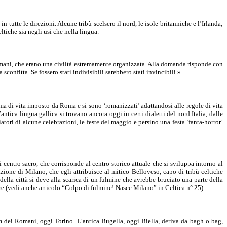
in tutte le direzioni. Alcune tribù scelsero il nord, le isole britanniche e l’Irlanda;
tiche sia negli usi che nella lingua.
 Romani, che erano una civiltà estremamente organizzata. Alla domanda risponde con
confitta. Se fossero stati indivisibili sarebbero stati invincibili.»
ema di vita imposto da Roma e si sono ‘romanizzati’ adattandosi alle regole di vita
tica lingua gallica si trovano ancora oggi in certi dialetti del nord Italia, dalle
tori di alcune celebrazioni, le feste del maggio e persino una festa ‘fanta-horror’
entro sacro, che corrisponde al centro storico attuale che si sviluppa intorno al
ione di Milano, che egli attribuisce al mitico Belloveso, capo di tribù celtiche
ella città si deve alla scarica di un fulmine che avrebbe bruciato una parte della
mare (vedi anche articolo “Colpo di fulmine! Nasce Milano” in Celtica n° 25).
m dei Romani, oggi Torino. L’antica Bugella, oggi Biella, deriva da bagh o bag,