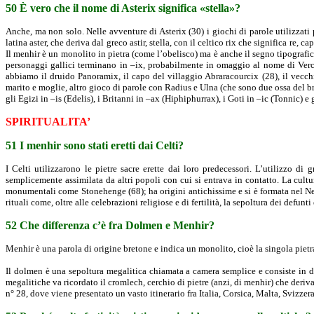
50 È vero che il nome di Asterix significa «stella»?
Anche, ma non solo. Nelle avventure di Asterix (30) i giochi di parole utilizzati p
latina aster, che deriva dal greco astir, stella, con il celtico rix che significa re, 
Il menhir è un monolito in pietra (come l’obelisco) ma è anche il segno tipografico 
personaggi gallici terminano in –ix, probabilmente in omaggio al nome di Vercing
abbiamo il druido Panoramix, il capo del villaggio Abraracourcix (28), il vecc
marito e moglie, altro gioco di parole con Radius e Ulna (che sono due ossa del br
gli Egizi in –is (Edelis), i Britanni in –ax (Hiphiphurrax), i Goti in –ic (Tonnic)
SPIRITUALITA’
51 I menhir sono stati eretti dai Celti?
I Celti utilizzarono le pietre sacre erette dai loro predecessori. L’utilizzo di 
semplicemente assimilata da altri popoli con cui si entrava in contatto. La cultu
monumentali come Stonehenge (68); ha origini antichissime e si è formata nel Neoli
rituali come, oltre alle celebrazioni religiose e di fertilità, la sepoltura dei defunti
52 Che differenza c’è fra Dolmen e Menhir?
Menhir è una parola di origine bretone e indica un monolito, cioè la singola pietra
Il dolmen è una sepoltura megalitica chiamata a camera semplice e consiste in due,
megalitiche va ricordato il cromlech, cerchio di pietre (anzi, di menhir) che deriv
n° 28, dove viene presentato un vasto itinerario fra Italia, Corsica, Malta, Svizzer