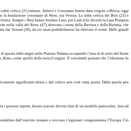
ribù celtica (21) minore. Aulerci e Cenomani hanno dato origine a Brixia, oggi
nche la fondazione cenomane di Wern, ora Verona. La tribù celtica dei Boii (25) è
 Felsina. Sempre i Boii hanno fondato Laus, poi Lodi (che diverrà la Laus Pompeia
nche nella valle del Reno (47), derivano i nomi della Baviera e della Boemia, che
pata dai Senoni (26), da cui assai probabilmente ha derivato il nome. Dalle grandi
te di questa tribù migrò nella Pianura Padana occupando l’area al di sotto del fiume
n, Reno, come quello della terra d’origine. È verosimile pensare che l’idronimo fu
camente significante altura e dal celtico pen cioè cima, punta. Dalla parola pen
i preziosi reperti, furono scavati diversi elmi di un modello particolare, fino ad
 assimilato dall’esercito romano e con esso i legionari conquistarono l’Europa. Ciò