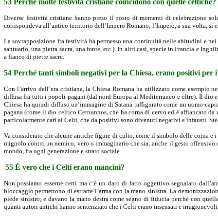
53 Perché molte festività cristiane coincidono con quelle celtiche?
Diverse festività cristiane hanno preso il posto di momenti di celebrazione solen
corrispondeva all’antico territorio dell’Impero Romano; l’Impero, a sua volta, si era
La sovrapposizione fra festività ha permesso una continuità nelle abitudini e nei 
santuario, una pietra sacra, una fonte, etc.). In altri casi, specie in Francia e Ing
a fianco di pietre sacre.
54 Perché tanti simboli negativi per la Chiesa, erano positivi per i
Con l’arrivo dell’era cristiana, la Chiesa Romana ha utilizzato come esempio neg
diffusa fra tutti i popoli pagani (dal nord Europa al Mediterraneo e oltre). Il dio e
Chiesa ha quindi diffuso un’immagine di Satana raffigurato come un uomo-capra e 
pagana (come il dio celtico Cernunnos, che ha corna di cervo ed è affiancato da 
particolarmente cari ai Celti, che da positivi sono divenuti negativi e infausti. Ste
Va considerato che alcune antiche figure di culto, come il simbolo delle corna e 
mignolo contro un nemico, vero o immaginario che sia; anche il gesto offensivo ch
mondo, fra ogni generazione e strato sociale.
55 È vero che i Celti erano mancini?
Non possiamo esserne certi ma c’è un dato di fatto oggettivo segnalato dall’arch
bloccaggio permettono di estrarre l’arma con la mano sinistra. La demonizzazione
piede sinistro, e davano la mano destra come segno di fiducia perché con quel
quanti autori antichi hanno sentenziato che i Celti erano insensati e irragionevoli?