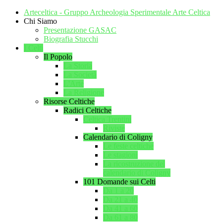
Arteceltica - Gruppo Archeologia Sperimentale Arte Celtica
Chi Siamo
Presentazione GASAC
Biografia Stucchi
I Celti
Il Popolo
La Storia
La Società
L'Arte
La Religione
Risorse Celtiche
Radici Celtiche
Celtica Trentini
Riviste
Calendario di Coligny
Le feste celtiche
Le stagioni
La ricostruzione del
calendario di Coligny
101 Domande sui Celti
Da 1 a 20
Da 21 a 40
Da 41 a 60
Da 61 a 80