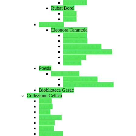
Da 81 a 101
Rubat Borel
Parte 1
Parte 2
Tesi Celtiche
Eleonora Tarantola
Frontespizio
Introduzione
Tecniche costruttive
Classificazione tipologica
Conclusioni
Immagini
Poesia
Pieralba Merlo
La spada e la rosa
D'armi d'amore e di magia
Bioblioteca Gasac
Collezione Celtica
Monili
Arredo
Rarità
Armamento
Sculture
Utensili
Elaborazioni