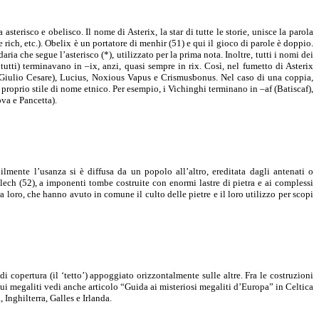
terisco e obelisco. Il nome di Asterix, la star di tutte le storie, unisce la parola
ese rich, etc.). Obelix è un portatore di menhir (51) e qui il gioco di parole è doppio.
ia che segue l’asterisco (*), utilizzato per la prima nota. Inoltre, tutti i nomi dei
utti) terminavano in –ix, anzi, quasi sempre in rix. Così, nel fumetto di Asterix
 (Giulio Cesare), Lucius, Noxious Vapus e Crismusbonus. Nel caso di una coppia,
proprio stile di nome etnico. Per esempio, i Vichinghi terminano in –af (Batiscaf),
ova e Pancetta).
abilmente l’usanza si è diffusa da un popolo all’altro, ereditata dagli antenati o
mlech (52), a imponenti tombe costruite con enormi lastre di pietra e ai complessi
 loro, che hanno avuto in comune il culto delle pietre e il loro utilizzo per scopi
i copertura (il ‘tetto’) appoggiato orizzontalmente sulle altre. Fra le costruzioni
 sui megaliti vedi anche articolo “Guida ai misteriosi megaliti d’Europa” in Celtica
 Inghilterra, Galles e Irlanda.