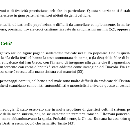
ni o di festività precristiane, celtiche in particolare. Questa situazione si è sta
 esteso in gran parte nei territori abitati da genti celtiche.
rituali, radicati nelle popolazioni e difficili da cancellare completamente. In mol
hilterra, possiamo trovare croci cristiane ricavate da antichissimi menhir (52), oppure 
 Celti?
ativo alcune figure pagane saldamente radicate nel culto popolare. Una di queste, 
 la dèa della fertilità hanno la testa sormontata da corna, o (la dèa) dalla falce di lu
ricalcato dal Pan Greco, con l’intento di insegnare alla gente che il paganesimo e
un serpente con corna d’ariete) è stata additata come immagine del Diavolo. Fra i
ssa sorte è toccata alla mano sinistra e ai mancini (55).
i personaggi cornuti, nel bene e nel male sono molto difficili da sradicare dall’ist
e si scambiano camionisti, automobilisti e motociclisti arriva da questo ancestrale 
eologia. È stato osservato che in molte sepolture di guerrieri celti, il sistema 
 della mano sinistra, poi, ha sicuramente un retroterra romano. I Romani ponevano 
la mano abbandonavano la spada. Probabilmente, la Chiesa Romana ha assorbito que
 Basti, a esempio, ciò che ha scritto Tacito (43).