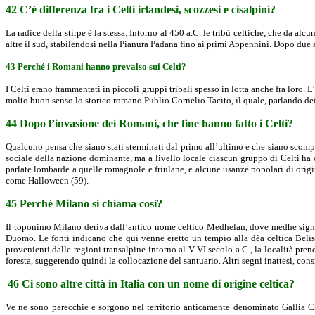
42 C’è differenza fra i Celti irlandesi, scozzesi e cisalpini?
La radice della stirpe è la stessa. Intorno al 450 a.C. le tribù celtiche, che da alcu
altre il sud, stabilendosi nella Pianura Padana fino ai primi Appennini. Dopo due 
43 Perché i Romani hanno prevalso sui Celti?
I Celti erano frammentati in piccoli gruppi tribali spesso in lotta anche fra lor
molto buon senso lo storico romano Publio Cornelio Tacito, il quale, parlando dei Ce
44 Dopo l’invasione dei Romani, che fine hanno fatto i Celti?
Qualcuno pensa che siano stati sterminati dal primo all’ultimo e che siano scompar
sociale della nazione dominante, ma a livello locale ciascun gruppo di Celti ha co
parlate lombarde a quelle romagnole e friulane, e alcune usanze popolari di origin
come Halloween (59).
45 Perché Milano si chiama così?
Il toponimo Milano deriva dall’antico nome celtico Medhelan, dove medhe signific
Duomo. Le fonti indicano che qui venne eretto un tempio alla dèa celtica Belisa
provenienti dalle regioni transalpine intorno al V-VI secolo a.C., la località pr
foresta, suggerendo quindi la collocazione del santuario. Altri segni inattesi, con
46 Ci sono altre città in Italia con un nome di origine celtica?
Ve ne sono parecchie e sorgono nel territorio anticamente denominato Gallia Ci